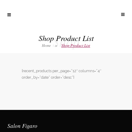
Shop
Shop Product List
Home
>
Shop Product List
[recent_products per_page=“12″ columns=“4″
order_by=“date“ order=“desc“]
Salon Figaro