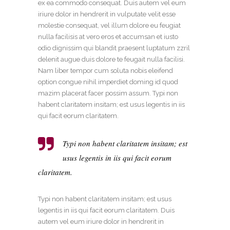
ex ea commodo consequat. Duis autem vel eum
iriure dolor in hendrerit in vulputate velit esse
molestie consequat, vel illum dolore eu feugiat
nulla facilisis at vero eros et accumsan et iusto
odio dignissim qui blandit praesent luptatum zzril
delenit augue duis dolore te feugait nulla facilisi.
Nam liber tempor cum soluta nobis eleifend
option congue nihil imperdiet doming id quod
mazim placerat facer possim assum. Typi non
habent claritatem insitam; est usus legentis in iis
qui facit eorum claritatem.
Typi non habent claritatem insitam; est
usus legentis in iis qui facit eorum
claritatem.
Typi non habent claritatem insitam; est usus
legentis in iis qui facit eorum claritatem. Duis
autem vel eum iriure dolor in hendrerit in