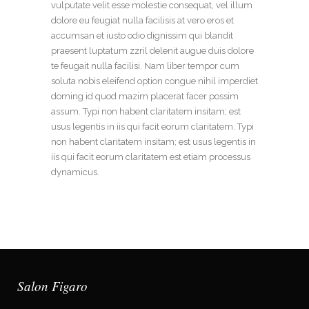
vulputate velit esse molestie consequat, vel illum
dolore eu feugiat nulla facilisis at vero eros et
accumsan et iusto odio dignissim qui blandit
praesent luptatum zzril delenit augue duis dolore
te feugait nulla facilisi. Nam liber tempor cum
soluta nobis eleifend option congue nihil imperdiet
doming id quod mazim placerat facer possim
assum. Typi non habent claritatem insitam; est
usus legentis in iis qui facit eorum claritatem. Typi
non habent claritatem insitam; est usus legentis in
iis qui facit eorum claritatem est etiam processus
dynamicus.
Salon Figaro