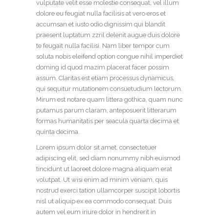
vulputate velit esse molestie consequat, vel illum
dolore eu feugiat nulla facilisis at vero eros et
accumsan et iusto odio dignissim qui blandit
praesent luptatum zzril delenit augue duis dolore
te feugait nulla facilisi. Nam liber tempor cum
soluta nobis eleifend option congue nihil imperdiet
doming id quod mazim placerat facer possim
assum. Claritas est etiam processus dynamicus,
qui sequitur mutationem consuetudium lectorum.
Mirum est notare quam littera gothica, quam nunc
putamus parum claram, anteposuerit litterarum
formas humanitatis per seacula quarta decima et
quinta decima.
Lorem ipsum dolor sit amet, consectetuer
adipiscing elit, sed diam nonummy nibh euismod
tincidunt ut laoreet dolore magna aliquam erat
volutpat. Ut wisi enim ad minim veniam, quis
nostrud exerci tation ullamcorper suscipit lobortis
nisl ut aliquip ex ea commodo consequat. Duis
autem vel eum iriure dolor in hendrerit in