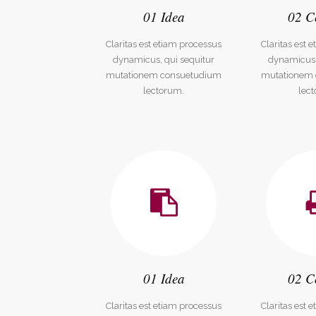
01 Idea
02 C
Claritas est etiam processus
Claritas est 
dynamicus, qui sequitur
dynamicus,
mutationem consuetudium
mutationem
lectorum.
lec
Salon Figaro
Ha
Salon Figaro ist der Profi für anspruchsvolle
0294
Frisuren. Ein Spezialist für Perücken,
Start
Haarverlängerung und Haarverdichtungen.
Über
Tea
Portf
Shop
Kont
01 Idea
02 C
Claritas est etiam processus
Claritas est 