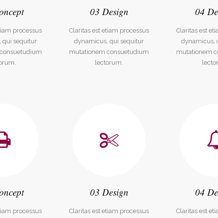
oncept
03 Design
04 De
etiam processus
Claritas est etiam processus
Claritas est e
 qui sequitur
dynamicus, qui sequitur
dynamicus, q
 consuetudium
mutationem consuetudium
mutationem c
torum.
lectorum.
lecto
uptmenü
Onlineshop
7/3389
Peruecken1.de
seite
Damenperücken
 uns
Herrenperücken
m
Kinderperücken
olio
Echthaarperücken
Kunsthaarperücken
akt
Impressum
oncept
03 Design
04 De
etiam processus
Claritas est etiam processus
Claritas est e