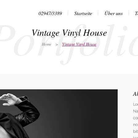
Portfoli
02947/3389
Startseite
Über uns
T
Vintage Vinyl House
Home
>
Vintage Vinyl House
A
Lo
Na
co
no
bi