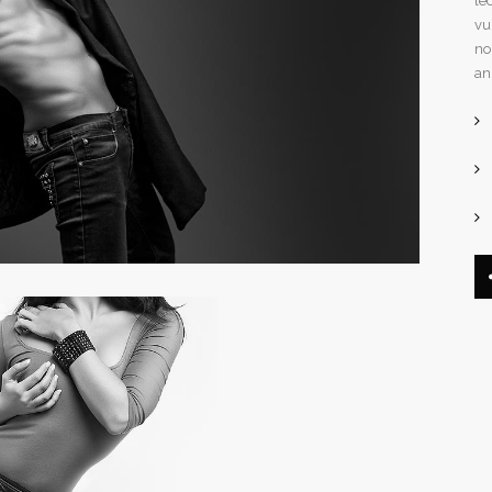
le
vu
no
an