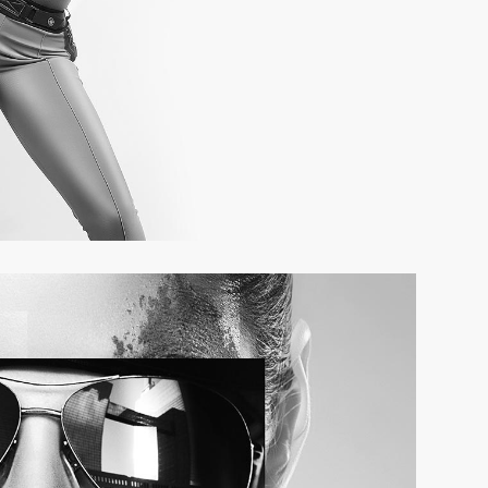
uptmenü
Onlineshop