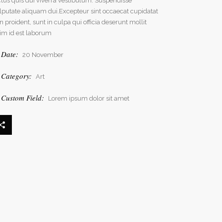
ctus quis dui viverra vestibulum. Suspendisse
lputate aliquam dui.Excepteur sint occaecat cupidatat
n proident, sunt in culpa qui officia deserunt mollit
im id est laborum
Date:
20 November
Category:
Art
Custom Field:
Lorem ipsum dolor sit amet