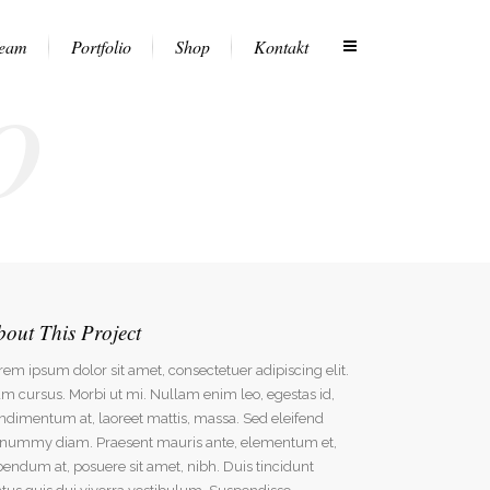
o
eam
Portfolio
Shop
Kontakt
bout This Project
rem ipsum dolor sit amet, consectetuer adipiscing elit.
m cursus. Morbi ut mi. Nullam enim leo, egestas id,
ndimentum at, laoreet mattis, massa. Sed eleifend
nummy diam. Praesent mauris ante, elementum et,
bendum at, posuere sit amet, nibh. Duis tincidunt