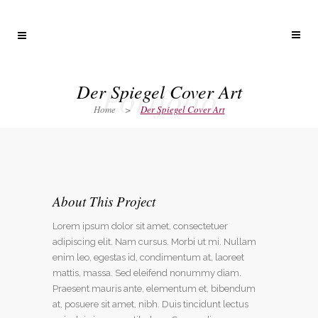
Portfolio
Der Spiegel Cover Art
Home
>
Der Spiegel Cover Art
About This Project
Lorem ipsum dolor sit amet, consectetuer
adipiscing elit. Nam cursus. Morbi ut mi. Nullam
enim leo, egestas id, condimentum at, laoreet
mattis, massa. Sed eleifend nonummy diam.
Praesent mauris ante, elementum et, bibendum
at, posuere sit amet, nibh. Duis tincidunt lectus