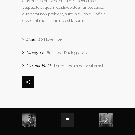
quis dui viverra vestibulum. Suspendisse
vulputate aliquam dui.Excepteur sint occaecat
cupidatat non proident, sunt in culpa qui officia
deserunt mollit anim id est laborum
Date:
20 November
Category:
Business, Photography
Custom Field:
Lorem ipsum dolor sit amet