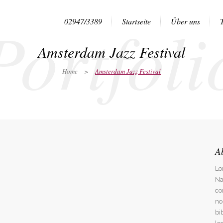
Portfoli
02947/3389
Startseite
Über uns
Amsterdam Jazz Festival
Home
>
Amsterdam Jazz Festival
A
Lo
Na
co
no
bi