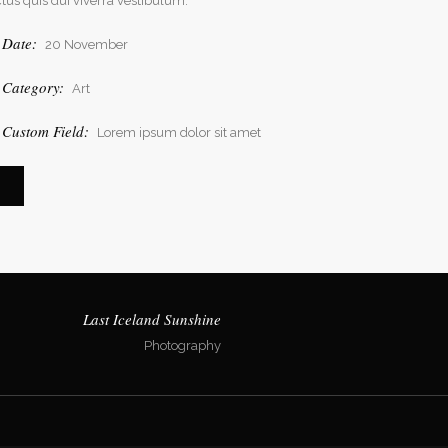
ctus quis dui viverra vestibulum.
Date:
20 November
Category:
Art
Custom Field:
Lorem ipsum dolor sit amet
Salon Figaro
Last Iceland Sunshine
Photography