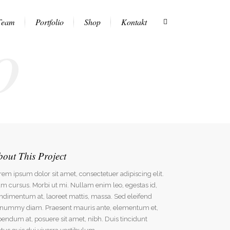
o
Team
Portfolio
Shop
Kontakt
bout This Project
rem ipsum dolor sit amet, consectetuer adipiscing elit.
m cursus. Morbi ut mi. Nullam enim leo, egestas id,
ndimentum at, laoreet mattis, massa. Sed eleifend
nummy diam. Praesent mauris ante, elementum et,
bendum at, posuere sit amet, nibh. Duis tincidunt