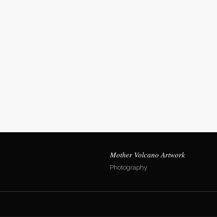
Salon Figaro
Ha
Salon Figaro ist der Profi für anspruchsvolle
0294
Frisuren. Ein Spezialist für Perücken,
Start
Haarverlängerung und Haarverdichtungen.
Über
Tea
Portf
Mother Volcano Artwork
Shop
Photography
Kont