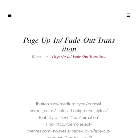
Page Up-In/ Fade-Out Trans
ition
Home
>
Page Up-In/ Fade-Out Transition
[button size=’medium‘ type=’normal‘
border_color=“ color=“ background_color=“
font_style=“ text=’Test Animation‘
link=’http://demo.select-
themes.com/nouveau/page-up-in-fade-out-
transition/‘ target=’_self‘]